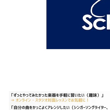
楽器を習い
プロが本気で教える音楽教室
人生をより豊かに導く
こんなあなたのご要望にお応えします！！